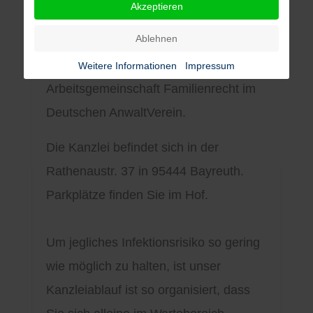
Akzeptieren
Familienrecht zu führen. Im selben Jahr
Ablehnen
erfolgte die Weiterbildung zur
Mediatorin. Sie ist Mitglied in der
Weitere Informationen
Impressum
Arbeitsgemeinschaft Familienrecht im
Deutschen AnwaltVerein.
Die Kanzlei befindet sich in der
Rathenaustr. 37 in 95444 Bayreuth.
Parkplätze finden Sie im Hof.
Um jegliches Infektionsrisiko so gering
wie möglich zu halten, ist unser
Kanzleiablauf ist so organisiert, dass