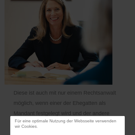
Diese ist auch mit nur einem Rechtsanwalt
möglich, wenn einer der Ehegatten als
Mandant festgelegt wird und der andere
Für eine optimale Nutzung der Websseite verwenden
Ehegatte keinen eigenen Rechtsanwalt
wir Cookies.
beauftragt. Es besteht die Möglichkeit, dass